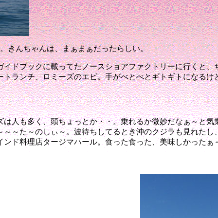
。きんちゃんは、まぁまぁだったらしい。
ガイドブックに載ってたノースショアファクトリーに行くと、
ートランチ、ロミーズのエビ
。手がべとべとギトギトになるけ
ズは人も多く、頭ちょっとか・・
。乗れるか微妙だなぁ～と気
～～～た～のしぃ～
。波待ちしてるとき沖のクジラも見れたし
インド料理店タージマハール
。食った食った、美味しかったぁ