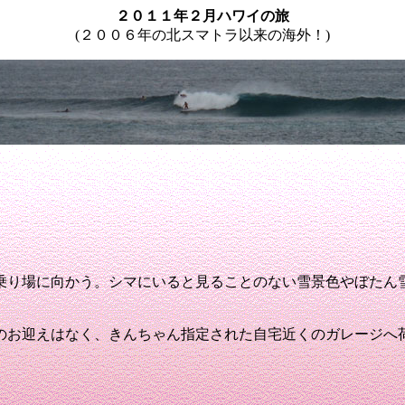
２０１１年２月ハワイの旅
(２００６年の北スマトラ以来の海外！
)
乗り場に向かう
。シマにいると見ることのない雪景色やぼたん
のお迎えはなく、きんちゃん指定された自宅近くのガレージへ