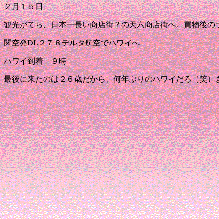
２月１５日
観光がてら、日本一長い商店街？の天六商店街へ
。買物後の
関空発
DL
２７８デルタ航空でハワイへ
ハワイ到着 ９時
最後に来たのは２６歳だから、何年ぶりのハワイだろ（笑）