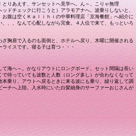
！
とりあえす、サンセットへ見学へ。
ん～、こりゃ無理
ヘッドチェックに行こうと）アラモアナへ。
波乗りしないと、
、お腹は空く
Ｋａｌｉｈｉの中華料理店「京海餐館」へ
紹介に
い、、、
なんて心配しながら完食。
４人位で来て、もっといろ
わざ胸肩で入るのも面倒と、ホテルへ戻り、木曜に開催される
ーライスです。
寝る子は育つ・・・
して海へ～
。かなりアウトにロングボード
。セット間隔は長い
くで待っていても波数と人数（ロング多し）が合わなくなって
数本乗り、アウトへ戻るときに来る波にも乗り、繰り返して調
ビーチへ上陸
。入水時にいた白髪細身のサーファーおじさんが