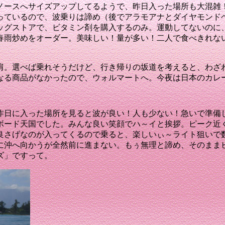
ノースへ
サイズアップしてるようで、昨日入った場所も大混雑
っているので、波乗りは諦め（後でアラモアナとダイヤモンド
ッグストアで、ビタミン剤を購入するのみ。
運動してないのに
春雨炒めをオーダー
。美味しい！量が多い！二人で食べきれな
肩。選べば乗れそうだけど、行き帰りの坂道を考えると、わざ
なる商品がなかったので、ウォルマートへ。
今夜は日本のカレ
昨日に入った場所を見ると波が良い！人も少ない！
急いで準備
ボード天国でした。
みんな良い笑顔でハ～イと挨拶
。ピーク近
良さげなのが入ってくるので乗ると、楽しいぃ～
ライト狙いで
に沖へ向かうが全然前に進まない
。もぅ無理と諦め、そのまま
ズ」ですって。