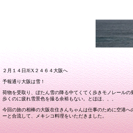
２月１４日
JEX
２４６４大阪へ
予報通り大阪は雪！
荷物を受取り、ぼたん雪の降る中てくてく歩きモノレールの
歩くのに疲れ雪景色を撮る余裕もない。とほほ、、、
今回の旅の相棒の大阪在住きんちゃんは仕事のために空港へ
ーと合流して、メキシコ料理をいただきました。