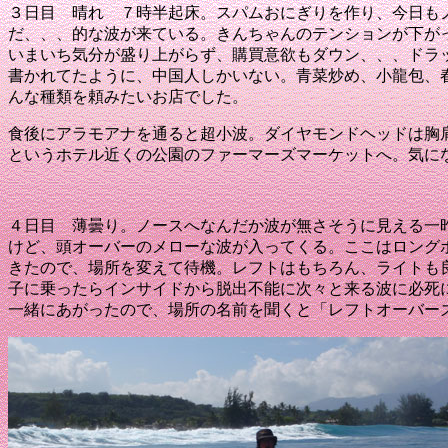
３日目 晴れ
７時半起床
。スパムおにぎりを作り、今日も
だ、、、的な波が来ている。
きんちゃんのテンションが下が
いまいち気分が盛り上がらず、購買意欲もダウン、、、
ドラ
書かれてたように、中国人しかいない
。青菜炒め、小龍包、
んな種類を頼みたいお店でした。
食後にアラモアナを通ると超小波
。ダイヤモンドヘッドは胸
というホテル近くの公園のファーマーズマーケットへ。
気に
４日目 薄曇り
。ノースへ
なんだか波が無さそうに見える
一
けど、頭オーバーのメローな波が入ってくる。
ここはロング
きたので、場所を変えて待機。
レフトはもちろん、ライトも
子に乗ったらインサイドから脱出不能に
次々と来る波に必死
一緒にあがったので、場所の名前を聞くと「レフトオーバー