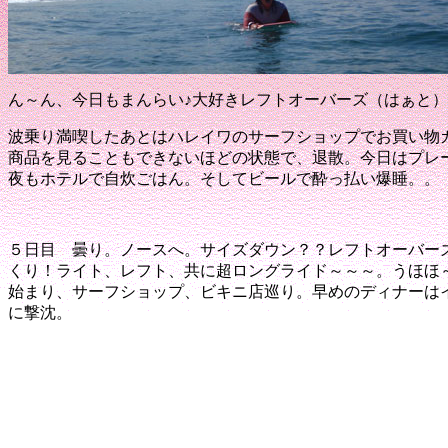
ん～ん、今日もまんらい
♪
大好きレフトオーバーズ（はぁと）
波乗り満喫したあとはハレイワのサーフショップでお買い物
商品を見ることもできないほどの状態で、退散。
今日はプレ
夜もホテルで自炊ごはん。
そしてビールで酔っ払い爆睡
。。
５日目 曇り
。ノースへ
。サイズダウン？？
レフトオーバー
くり！
ライト、レフト、共に超ロングライド～～～
。うほほ
始まり、サーフショップ、ビキニ店巡り
。早めのディナーは
に撃沈
。