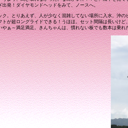
ざ出発！
ダイヤモンドヘッドをみて、ノースへ。
ック。
とりあえず、人が少なく混雑してない場所に入水。
沖の
フトが超ロングライドできる！うほほ。
セット間隔は長いけど
いやぁ～満足満足。
きんちゃんは、慣れない板でも数本は乗れ