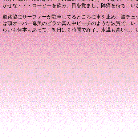
がせな・・・
コーヒーを飲み、目を覚まし、陣痛を待ち、い
道路脇にサーファーが駐車してるところに車を止め、波チェ
は頭オーバー
奄美のビラの真ん中ビーチのような波質で、レ
らいも何本もあって、初日は２時間で終了。
水温も高いし、